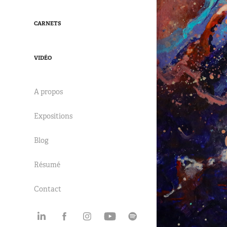
CARNETS
VIDÉO
A propos
Expositions
Blog
Résumé
Contact