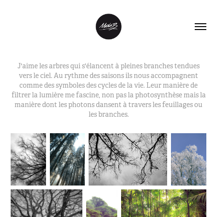
J'aime les arbres qui s'élancent à pleines branches tendues
vers le ciel. Au rythme des saisons ils nous accompagnent
comme des symboles des cycles de la vie. Leur manière de
filtrer la lumière me fascine, non pas la photosynthèse mais la
manière dont les photons dansent à travers les feuillages ou
les branches.